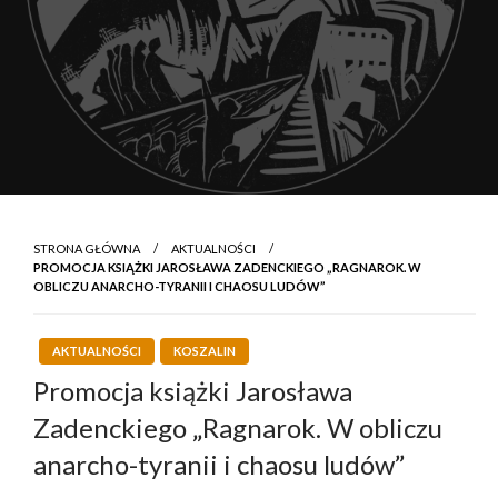
STRONA GŁÓWNA
AKTUALNOŚCI
PROMOCJA KSIĄŻKI JAROSŁAWA ZADENCKIEGO „RAGNAROK. W
OBLICZU ANARCHO-TYRANII I CHAOSU LUDÓW”
AKTUALNOŚCI
KOSZALIN
Promocja książki Jarosława
Zadenckiego „Ragnarok. W obliczu
anarcho-tyranii i chaosu ludów”