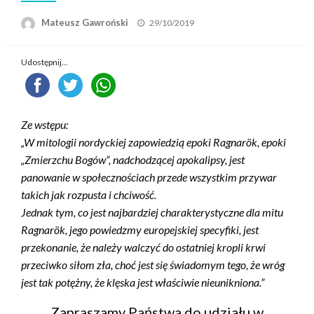
Opublikowane
Mateusz Gawroński
29/10/2019
w
Udostępnij...
Ze wstępu:
„W mitologii nordyckiej zapowiedzią epoki Ragnarök, epoki
„Zmierzchu Bogów”, nadchodzącej apokalipsy, jest
panowanie w społecznościach przede wszystkim przywar
takich jak rozpusta i chciwość.
Jednak tym, co jest najbardziej charakterystyczne dla mitu
Ragnarök, jego powiedzmy europejskiej specyfiki, jest
przekonanie, że należy walczyć do ostatniej kropli krwi
przeciwko siłom zła, choć jest się świadomym tego, że wróg
jest tak potężny, że klęska jest właściwie nieunikniona.”
Zapraszamy Państwa do udziału w