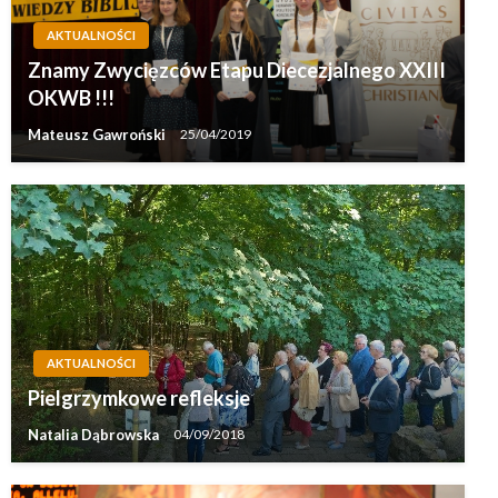
AKTUALNOŚCI
Znamy Zwycięzców Etapu Diecezjalnego XXIII
OKWB !!!
Mateusz Gawroński
25/04/2019
AKTUALNOŚCI
Pielgrzymkowe refleksje
Natalia Dąbrowska
04/09/2018