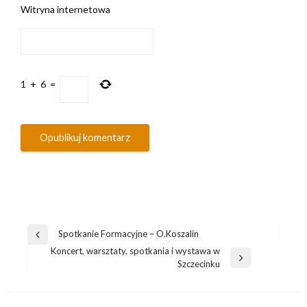
Witryna internetowa
1
+
6
=
Nawigacja
Spotkanie Formacyjne – O.Koszalin
Poprzedni
wpisu
Koncert, warsztaty, spotkania i wystawa w
wpis
Następny
Szczecinku
wpis