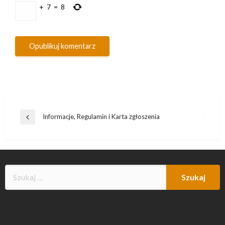
+
7
=
8
Nawigacja
Informacje, Regulamin i Karta zgłoszenia
Poprzedni
wpisu
wpis