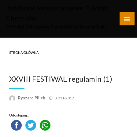
Skip
Katolickie Stowarzyszenie "Civitas
to
Christiana"
content
Oddział Okręgowy Szczecińsko-Koszaliński
STRONA GŁÓWNA
XXVIII FESTIWAL regulamin (1)
Opublikowane
Ryszard Pilich
03/11/2017
w
Udostępnij...