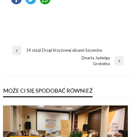
Nawigacja
14 stacji Drogi Krzyżowej ulicami Szczecina
Poprzedni
wpisu
Zmarła Jadwiga
wpis
Następny
Grobelna
wpis
MOŻE CI SIĘ SPODOBAĆ RÓWNIEŻ