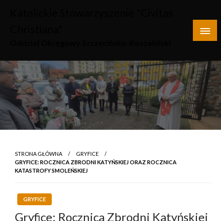
Skip
Katolickie Stowarzyszenie "Civitas
to
Christiana"
content
Oddział Okręgowy Szczecińsko-Koszaliński
STRONA GŁÓWNA
GRYFICE
GRYFICE: ROCZNICA ZBRODNI KATYŃSKIEJ ORAZ ROCZNICA
KATASTROFY SMOLEŃSKIEJ
GRYFICE
Gryfice: Rocznica Zbrodni Katyńskiej