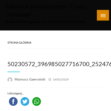
Skip
Katolickie Stowarzyszenie "Civitas
to
Christiana"
content
Oddział Okręgowy Szczecińsko-Koszaliński
STRONA GŁÓWNA
50230572_396985027716700_25247
Opublikowane
Mateusz Gawroński
14/01/2019
w
Udostępnij...