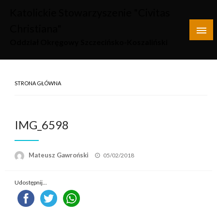
Skip
Katolickie Stowarzyszenie "Civitas
to
Christiana"
content
Oddział Okręgowy Szczecińsko-Koszaliński
STRONA GŁÓWNA
IMG_6598
Opublikowane
Mateusz Gawroński
05/02/2018
w
Udostępnij...