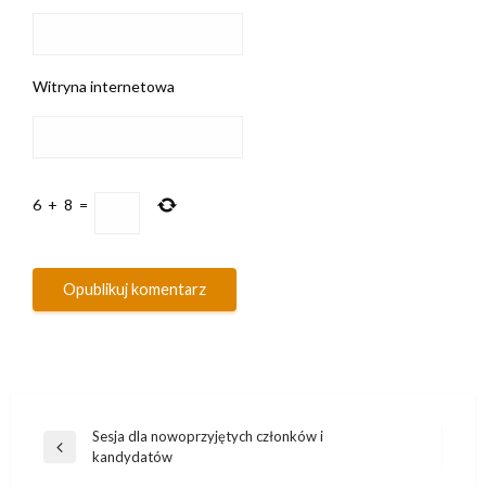
Witryna internetowa
6
+
8
=
Nawigacja
Sesja dla nowoprzyjętych członków i
Poprzedni
kandydatów
wpisu
wpis