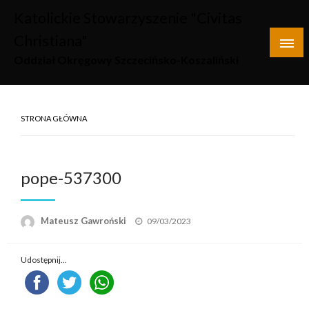
Skip
Katolickie Stowarzyszenie "Civitas
to
Christiana"
content
Oddział Okręgowy Szczecińsko-Koszaliński
STRONA GŁÓWNA
pope-537300
Opublikowane
Mateusz Gawroński
09/03/2023
w
Udostępnij...