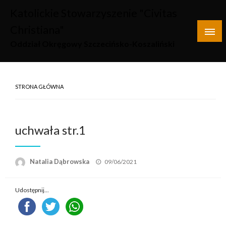
Skip
Katolickie Stowarzyszenie "Civitas
to
Christiana"
content
Oddział Okręgowy Szczecińsko-Koszaliński
STRONA GŁÓWNA
uchwała str.1
Opublikowane
Natalia Dąbrowska
09/06/2021
w
Udostępnij...