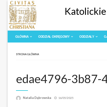
Skip
Katolickie
to
content
GŁÓWNA
ODDZIAŁ OKRĘGOWY
ODDZIAŁY
G
STRONA GŁÓWNA
edae4796-3b87-
Opublikowane
Natalia Dąbrowska
16/05/2025
w