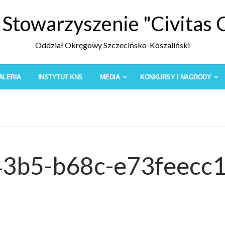
 Stowarzyszenie "Civitas 
Oddział Okręgowy Szczecińsko-Koszaliński
ALERIA
INSTYTUT KNS
MEDIA
KONKURSY I NAGRODY
43b5-b68c-e73feecc